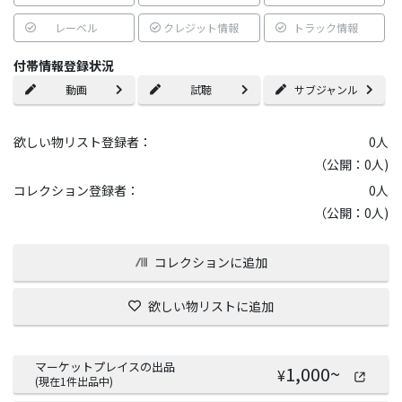
レーベル
クレジット情報
トラック情報
付帯情報登録状況
動画
試聴
サブジャンル
欲しい物リスト登録者：
0
人
（公開：0人)
コレクション登録者：
0
人
（公開：0人)
コレクションに追加
欲しい物リストに追加
マーケットプレイスの出品
1,000
~
¥
(現在
1
件出品中)