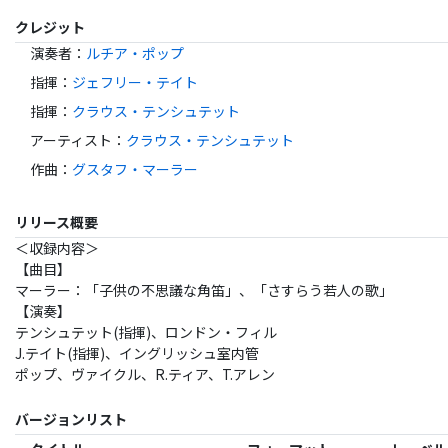
クレジット
演奏者
：
ルチア・ポップ
指揮
：
ジェフリー・テイト
指揮
：
クラウス・テンシュテット
アーティスト
：
クラウス・テンシュテット
作曲
：
グスタフ・マーラー
リリース概要
＜収録内容＞
【曲目】
マーラー：「子供の不思議な角笛」、「さすらう若人の歌」
【演奏】
テンシュテット(指揮)、ロンドン・フィル
J.テイト(指揮)、イングリッシュ室内管
ポップ、ヴァイクル、R.ティア、T.アレン
バージョンリスト