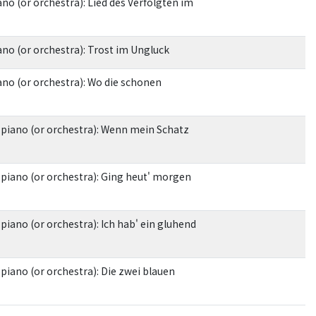
no (or orchestra): Lied des Verfolgten im
ano (or orchestra): Trost im Ungluck
ano (or orchestra): Wo die schonen
& piano (or orchestra): Wenn mein Schatz
& piano (or orchestra): Ging heut' morgen
 piano (or orchestra): Ich hab' ein gluhend
 piano (or orchestra): Die zwei blauen