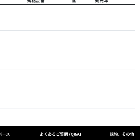
規格品番
国
発売年
ベース
よくあるご質問 (Q&A)
規約、その他