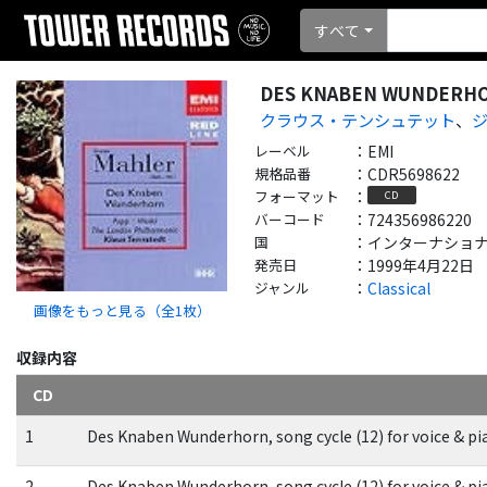
すべて
DES KNABEN WUNDERH
クラウス・テンシュテット
、
レーベル
：
EMI
規格品番
：
CDR5698622
フォーマット
：
CD
バーコード
：
724356986220
国
：
インターナショナル - 
発売日
：
1999年4月22日
ジャンル
：
Classical
画像をもっと見る（全
1
枚）
収録内容
CD
1
Des Knaben Wunderhorn, song cycle (12) for voice & pi
2
Des Knaben Wunderhorn, song cycle (12) for voice & pia