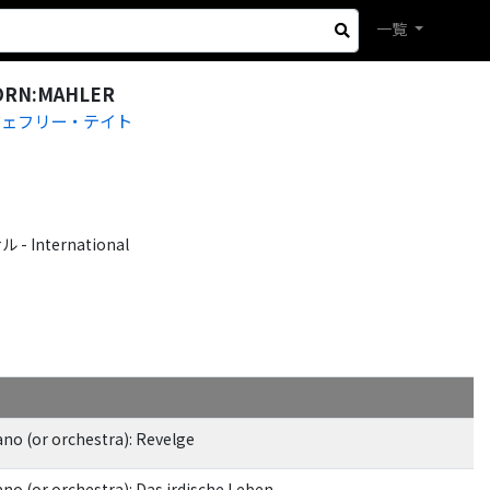
一覧
ORN:MAHLER
ジェフリー・テイト
International
ano (or orchestra): Revelge
no (or orchestra): Das irdische Leben