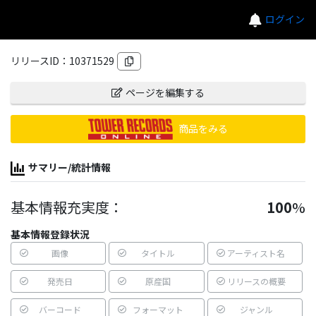
ログイン
リリースID：
10371529
ページを編集する
商品をみる
サマリー/統計情報
基本情報充実度：
100
%
基本情報登録状況
画像
タイトル
アーティスト名
発売日
原産国
リリースの概要
バーコード
フォーマット
ジャンル