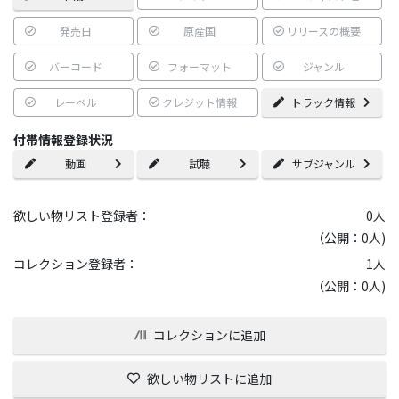
発売日
原産国
リリースの概要
バーコード
フォーマット
ジャンル
レーベル
クレジット情報
トラック情報
付帯情報登録状況
動画
試聴
サブジャンル
欲しい物リスト登録者：
0
人
（公開：0人)
コレクション登録者：
1
人
（公開：0人)
コレクションに追加
欲しい物リストに追加