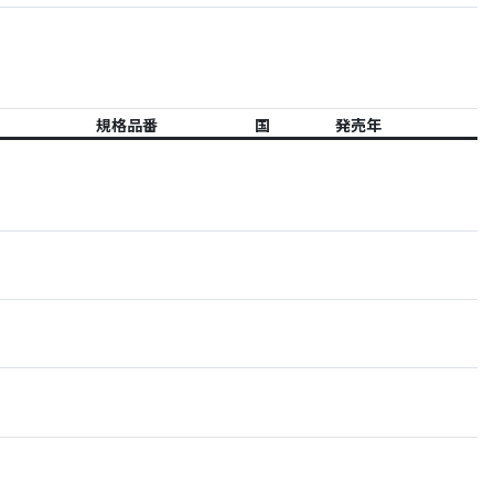
規格品番
国
発売年