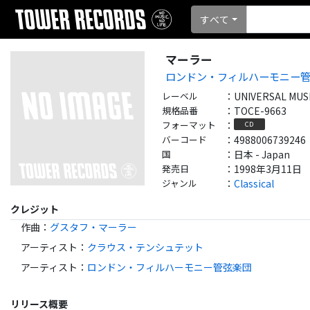
すべて
マーラー
ロンドン・フィルハーモニー
レーベル
：
UNIVERSAL MUS
規格品番
：
TOCE-9663
フォーマット
：
CD
バーコード
：
4988006739246
国
：
日本 - Japan
発売日
：
1998年3月11日
ジャンル
：
Classical
クレジット
作曲
：
グスタフ・マーラー
アーティスト
：
クラウス・テンシュテット
アーティスト
：
ロンドン・フィルハーモニー管弦楽団
リリース概要