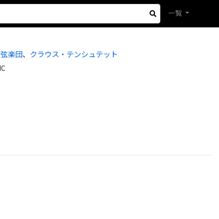
一覧
管弦楽団
、
クラウス・テンシュテット
IC