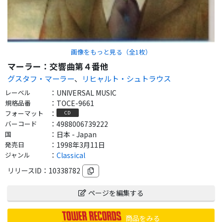
画像をもっと見る（全
1
枚）
マーラー：交響曲第４番他
グスタフ・マーラー
、
リヒャルト・シュトラウス
レーベル
：
UNIVERSAL MUSIC
規格品番
：
TOCE-9661
フォーマット
：
CD
バーコード
：
4988006739222
国
：
日本 - Japan
発売日
：
1998年3月11日
ジャンル
：
Classical
リリースID：
10338782
ページを編集する
商品をみる