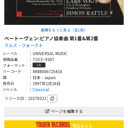
画像をもっと見る（全
1
枚）
ベートーヴェン:ピアノ協奏曲 第1番&第2番
ラルス・フォークト
レーベル
：
UNIVERSAL MUSIC
規格品番
：
TOCE-9307
フォーマット
：
CD
バーコード
：
4988006725416
国
：
日本 - Japan
発売日
：
1997年1月16日
ジャンル
：
Classical
リリースID：
10279322
ページを編集する
商品をみる