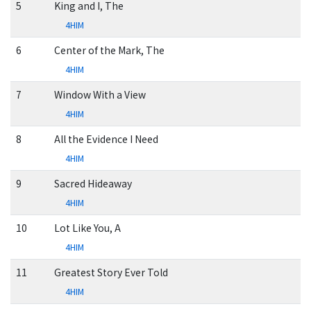
5
King and I, The
4HIM
6
Center of the Mark, The
4HIM
7
Window With a View
4HIM
8
All the Evidence I Need
4HIM
9
Sacred Hideaway
4HIM
10
Lot Like You, A
4HIM
11
Greatest Story Ever Told
4HIM