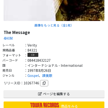
画像をもっと見る（全
1
枚）
The Message
4HIM
レーベル
：
Verity
規格品番
：
84321
フォーマット
：
CD
バーコード
：
084418432127
国
：
インターナショナル - International
発売日
：
1997年8月26日
ジャンル
：
Gospel
、
讃美歌
リリースID：
10267746
ページを編集する
商品をみる