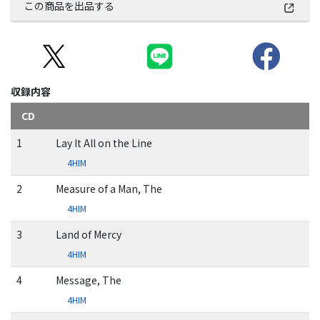
この商品を出品する
収録内容
CD
1
Lay It All on the Line
4HIM
2
Measure of a Man, The
4HIM
3
Land of Mercy
4HIM
4
Message, The
4HIM