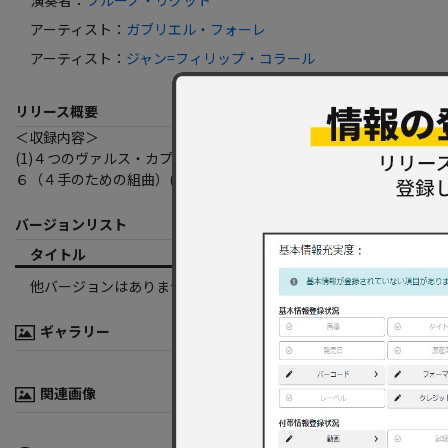
アーティスト
：
ガブリエル・フォーレ
アーティスト
：
ジャン=フィリップ・コラール
リリース概要
＜収録内容＞
(1)４つのヴァルス・カプリス(2)８つの小品ｏｐ．８４(3)マズルカ
６（４手のための組曲）(6)バイロイトの思い出（４手のための）（
バージョンリスト
タイトル
フォーマット
レーベル
他バージョンはありません。
ギャラリー
関連画像