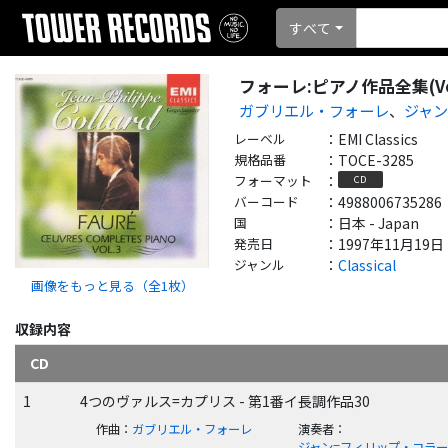
すべて
フォーレ:ピアノ作品全集(Vol
ガブリエル・フォーレ
、
ジャン
レーベル
：
EMI Classics
規格品番
：
TOCE-3285
フォーマット
：
CD
バーコード
：
4988006735286
国
：
日本 - Japan
発売日
：
1997年11月19日
ジャンル
：
Classical
画像をもっと見る（全
1
枚）
収録内容
CD
1
4つのヴァルス=カプリス - 第1番イ長調作品30
作曲
：
ガブリエル・フォーレ
演奏者
：
ジャン=フィリップ・コラ