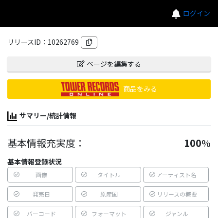
ログイン
リリースID：
10262769
ページを編集する
商品をみる
サマリー/統計情報
基本情報充実度：
100
%
基本情報登録状況
画像
タイトル
アーティスト名
発売日
原産国
リリースの概要
バーコード
フォーマット
ジャンル