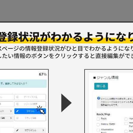
変ホ長調ｏｐ．３２(4)３つの無言歌ｏｐ．１７(5)「ドリー」ｏｐ．５
フォーレ＆メッサジェ共作）
規格品番
国
発売年