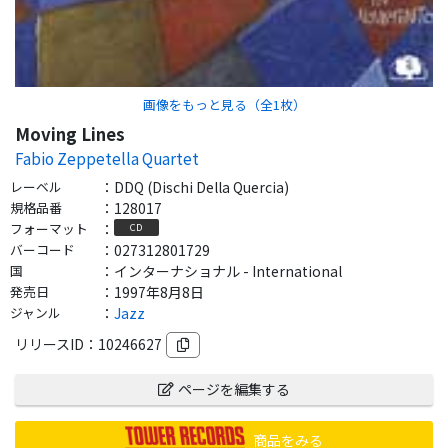
画像をもっと見る（全
1
枚）
Moving Lines
Fabio Zeppetella Quartet
レーベル
：
DDQ (Dischi Della Quercia)
規格品番
：
128017
フォーマット
：
CD
バーコード
：
027312801729
国
：
インターナショナル - International
発売日
：
1997年8月8日
ジャンル
：
Jazz
リリースID：
10246627
ページを編集する
商品をみる