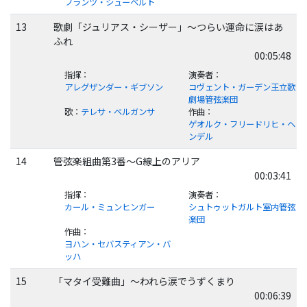
フランツ・シューベルト
13
歌劇「ジュリアス・シーザー」～つらい運命に涙はあ
ふれ
00:05:48
指揮
：
演奏者
：
アレグザンダー・ギブソン
コヴェント・ガーデン王立歌
劇場管弦楽団
歌
：
テレサ・ベルガンサ
作曲
：
ゲオルク・フリードリヒ・ヘ
ンデル
14
管弦楽組曲第3番～G線上のアリア
00:03:41
指揮
：
演奏者
：
カール・ミュンヒンガー
シュトゥットガルト室内管弦
楽団
作曲
：
ヨハン・セバスティアン・バ
ッハ
15
「マタイ受難曲」～われら涙でうずくまり
00:06:39