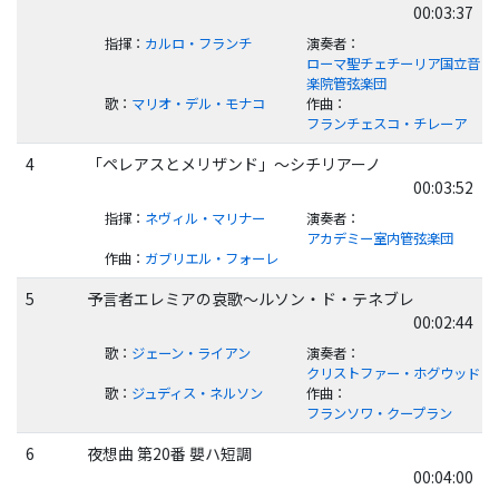
00:03:37
指揮
：
カルロ・フランチ
演奏者
：
ローマ聖チェチーリア国立音
楽院管弦楽団
歌
：
マリオ・デル・モナコ
作曲
：
フランチェスコ・チレーア
4
「ペレアスとメリザンド」～シチリアーノ
00:03:52
指揮
：
ネヴィル・マリナー
演奏者
：
アカデミー室内管弦楽団
作曲
：
ガブリエル・フォーレ
5
予言者エレミアの哀歌～ルソン・ド・テネブレ
00:02:44
歌
：
ジェーン・ライアン
演奏者
：
クリストファー・ホグウッド
歌
：
ジュディス・ネルソン
作曲
：
フランソワ・クープラン
6
夜想曲 第20番 嬰ハ短調
00:04:00