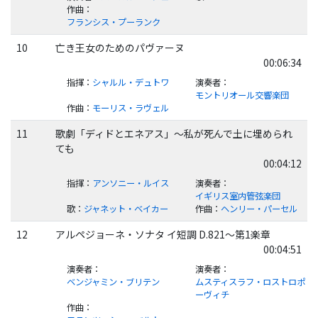
作曲
：
フランシス・プーランク
10
亡き王女のためのパヴァーヌ
00:06:34
指揮
：
シャルル・デュトワ
演奏者
：
モントリオール交響楽団
作曲
：
モーリス・ラヴェル
11
歌劇「ディドとエネアス」～私が死んで土に埋められ
ても
00:04:12
指揮
：
アンソニー・ルイス
演奏者
：
イギリス室内管弦楽団
歌
：
ジャネット・ベイカー
作曲
：
ヘンリー・パーセル
12
アルペジョーネ・ソナタ イ短調 D.821～第1楽章
00:04:51
演奏者
：
演奏者
：
ベンジャミン・ブリテン
ムスティスラフ・ロストロポ
ーヴィチ
作曲
：