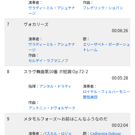
演奏者
：
作曲
：
ヴラディーミル・アシュケナ
フレデリック・ショパン
ージ
7
ヴォカリーズ
00:06:26
演奏者
：
歌
：
ヴラディーミル・アシュケナ
エリーザベト・ゼーダーシュ
ージ
トレーム
作曲
：
セルゲイ・ラフマニノフ
8
スラヴ舞曲第10番 ホ短調 Op.72-2
00:05:28
指揮
：
アンタル・ドラティ
演奏者
：
ロイヤル・フィルハーモニー
管弦楽団
作曲
：
アントニン・ドヴォルザーク
9
メタモルフォーズ～お前はこんなふうなのだ
00:02:04
演奏者
：
パスカル・ロジェ
歌
：
Catherine Dubosc