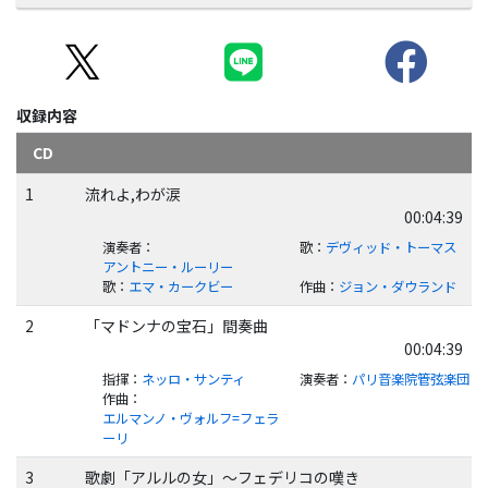
収録内容
CD
1
流れよ,わが涙
00:04:39
演奏者
：
歌
：
デヴィッド・トーマス
アントニー・ルーリー
歌
：
エマ・カークビー
作曲
：
ジョン・ダウランド
2
「マドンナの宝石」間奏曲
00:04:39
指揮
：
ネッロ・サンティ
演奏者
：
パリ音楽院管弦楽団
作曲
：
エルマンノ・ヴォルフ=フェラ
ーリ
3
歌劇「アルルの女」～フェデリコの嘆き