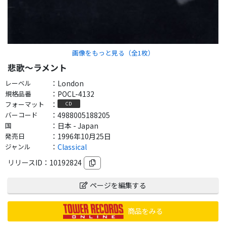
画像をもっと見る（全
1
枚）
悲歌～ラメント
レーベル
：
London
規格品番
：
POCL-4132
フォーマット
：
CD
バーコード
：
4988005188205
国
：
日本 - Japan
発売日
：
1996年10月25日
ジャンル
：
Classical
リリースID：
10192824
ページを編集する
商品をみる