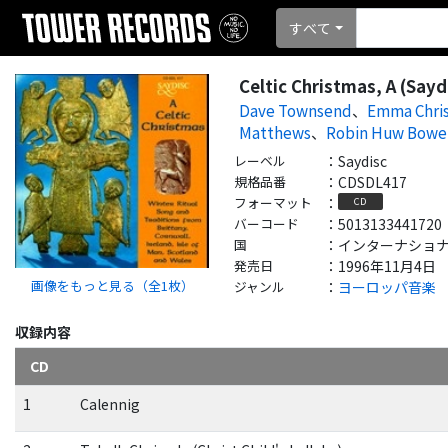
すべて
Celtic Christmas, A (Sayd
Dave Townsend
、
Emma Chris
Matthews
、
Robin Huw Bowe
レーベル
：
Saydisc
規格品番
：
CDSDL417
フォーマット
：
CD
バーコード
：
5013133441720
国
：
インターナショナル - 
発売日
：
1996年11月4日
画像をもっと見る（全
1
枚）
ジャンル
：
ヨーロッパ音楽
収録内容
CD
1
Calennig