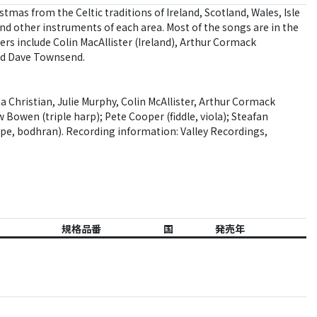
tmas from the Celtic traditions of Ireland, Scotland, Wales, Isle
nd other instruments of each area. Most of the songs are in the
gers include Colin MacAllister (Ireland), Arthur Cormack
and Dave Townsend.
Christian, Julie Murphy, Colin McAllister, Arthur Cormack
 Bowen (triple harp); Pete Cooper (fiddle, viola); Steafan
pe, bodhran). Recording information: Valley Recordings,
規格品番
国
発売年