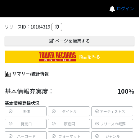
ログイン
リリースID：
10164319
ページを編集する
商品をみる
サマリー/統計情報
基本情報充実度：
100
%
基本情報登録状況
画像
タイトル
アーティスト名
発売日
原産国
リリースの概要
バーコード
フォーマット
ジャンル