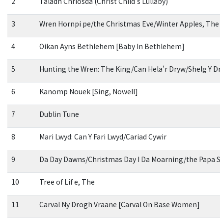
2
Taladh Chriosda (Christ Child's Lullaby)
3
Wren Hornpi pe/the Christmas Eve/Winter Apples, The
4
Oikan Ayns Bethlehem [Baby In Bethlehem]
5
Hunting the Wren: The King/Can Hela'r Dryw/Shelg Y 
6
Kanomp Nouek [Sing, Nowell]
7
Dublin Tune
8
Mari Lwyd: Can Y Fari Lwyd/Cariad Cywir
9
Da Day Dawns/Christmas Day I Da Moarning/the Papa 
10
Tree of Lif e, The
11
Carval Ny Drogh Vraane [Carval On Base Women]