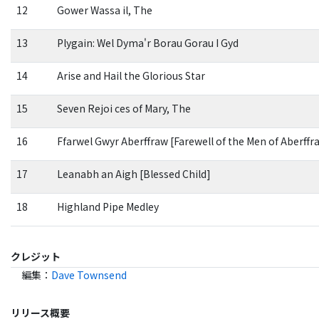
12
Gower Wassa il, The
13
Plygain: Wel Dyma'r Borau Gorau I Gyd
14
Arise and Hail the Glorious Star
15
Seven Rejoi ces of Mary, The
16
Ffarwel Gwyr Aberffraw [Farewell of the Men of Aberffr
17
Leanabh an Aigh [Blessed Child]
18
Highland Pipe Medley
クレジット
編集
：
Dave Townsend
リリース概要