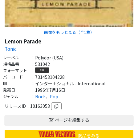
画像をもっと見る（全
1
枚）
Lemon Parade
Tonic
レーベル
：
Polydor (USA)
規格品番
：
531042
フォーマット
：
CD
バーコード
：
731453104228
国
：
インターナショナル - International
発売日
：
1996年7月16日
ジャンル
：
Rock
、
Pop
リリースID：
10163053
ページを編集する
商品をみる