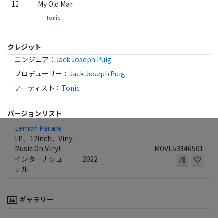
12
My Old Man
Tonic
クレジット
エンジニア
：
Jack Joseph Puig
プロデューサー
：
Jack Joseph Puig
アーティスト
：
Tonic
バージョンリスト
Lemon Parade
LP、12inch、Vinyl
Music On Vinyl
MOVL53946501
インターナショ
2022
ナル
ギャラリー