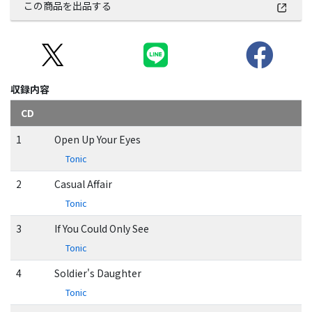
この商品を出品する
収録内容
CD
1
Open Up Your Eyes
Tonic
2
Casual Affair
Tonic
3
If You Could Only See
Tonic
4
Soldier's Daughter
Tonic