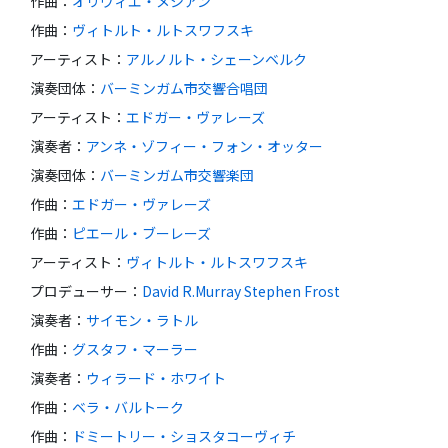
作曲
：
オリヴィエ・メシアン
作曲
：
ヴィトルト・ルトスワフスキ
アーティスト
：
アルノルト・シェーンベルク
演奏団体
：
バーミンガム市交響合唱団
アーティスト
：
エドガー・ヴァレーズ
演奏者
：
アンネ・ゾフィー・フォン・オッター
演奏団体
：
バーミンガム市交響楽団
作曲
：
エドガー・ヴァレーズ
作曲
：
ピエール・ブーレーズ
アーティスト
：
ヴィトルト・ルトスワフスキ
プロデューサー
：
David R.Murray Stephen Frost
演奏者
：
サイモン・ラトル
作曲
：
グスタフ・マーラー
演奏者
：
ウィラード・ホワイト
作曲
：
ベラ・バルトーク
作曲
：
ドミートリー・ショスタコーヴィチ