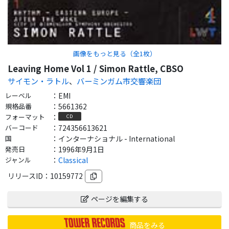
画像をもっと見る（全
1
枚）
Leaving Home Vol 1 / Simon Rattle, CBSO
サイモン・ラトル
、
バーミンガム市交響楽団
レーベル
：
EMI
規格品番
：
5661362
フォーマット
：
CD
バーコード
：
724356613621
国
：
インターナショナル - International
発売日
：
1996年9月1日
ジャンル
：
Classical
リリースID：
10159772
ページを編集する
商品をみる