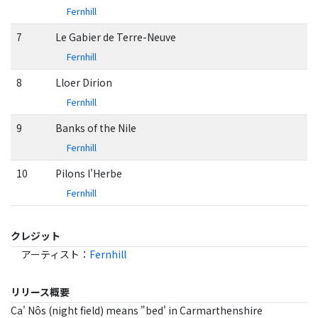
Fernhill
7
Le Gabier de Terre-Neuve
Fernhill
8
Lloer Dirion
Fernhill
9
Banks of the Nile
Fernhill
10
Pilons l'Herbe
Fernhill
クレジット
アーティスト
：
Fernhill
リリース概要
Ca' Nôs (night field) means "bed' in Carmarthenshire