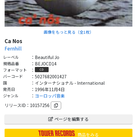
画像をもっと見る（全
1
枚）
Ca Nos
Fernhill
レーベル
：
Beautiful Jo
規格品番
：
BEJOCD14
フォーマット
：
CD
バーコード
：
5027682001427
国
：
インターナショナル - International
発売日
：
1996年11月4日
ジャンル
：
ヨーロッパ音楽
リリースID：
10157256
ページを編集する
商品をみる