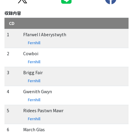
収録内容
CD
1
Ffarwel I Aberystwyth
Fernhill
2
Cowboi
Fernhill
3
Brigg Fair
Fernhill
4
Gwenith Gwyn
Fernhill
5
Ridees Pastwn Mawr
Fernhill
6
March Glas