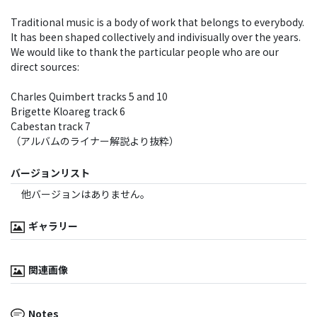
Traditional music is a body of work that belongs to everybody.
It has been shaped collectively and indivisually over the years.
We would like to thank the particular people who are our
direct sources:
Charles Quimbert tracks 5 and 10
Brigette Kloareg track 6
Cabestan track 7
（アルバムのライナー解説より抜粋）
バージョンリスト
他バージョンはありません。
ギャラリー
関連画像
Notes