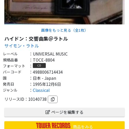
画像をもっと見る（全
1
枚）
ハイドン：交響曲集＠ラトル
サイモン・ラトル
レーベル
：
UNIVERSAL MUSIC
規格品番
：
TOCE-8804
フォーマット
：
CD
バーコード
：
4988006714434
国
：
日本 - Japan
発売日
：
1995年12月6日
ジャンル
：
Classical
リリースID：
10140738
ページを編集する
商品をみる