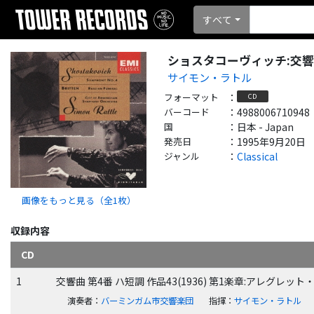
すべて
ショスタコーヴィッチ:交響
サイモン・ラトル
フォーマット
：
CD
バーコード
：
4988006710948
国
：
日本 - Japan
発売日
：
1995年9月20日
ジャンル
：
Classical
画像をもっと見る（全
1
枚）
収録内容
CD
1
交響曲 第4番 ハ短調 作品43(1936) 第1楽章:アレグレ
演奏者
：
バーミンガム市交響楽団
指揮
：
サイモン・ラトル