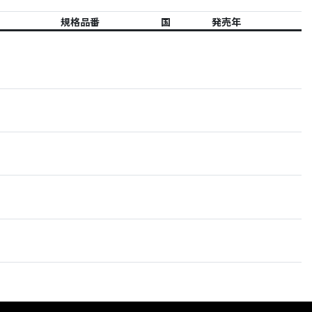
規格品番
国
発売年