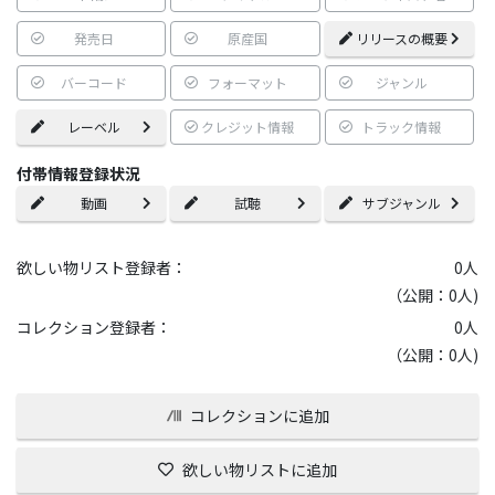
発売日
原産国
リリースの概要
バーコード
フォーマット
ジャンル
レーベル
クレジット情報
トラック情報
付帯情報登録状況
動画
試聴
サブジャンル
欲しい物リスト登録者：
0
人
（公開：0人)
コレクション登録者：
0
人
（公開：0人)
コレクションに追加
欲しい物リストに追加