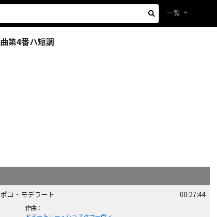
一覧
曲第4番ハ短調
ット・ポコ・モデラート
00:27:44
作曲
：
ドミートリー・ショスタコーヴィ