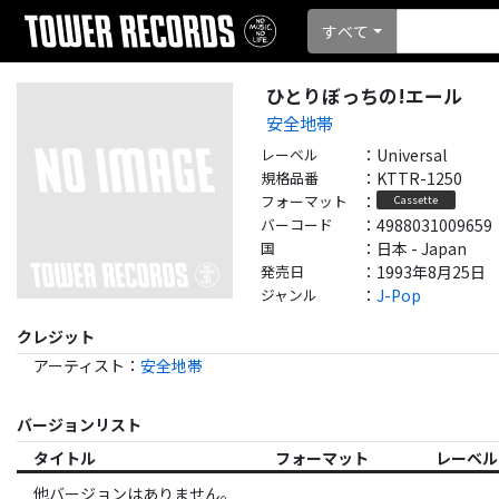
すべて
ひとりぼっちの!エール
安全地帯
レーベル
：
Universal
規格品番
：
KTTR-1250
フォーマット
：
Cassette
バーコード
：
4988031009659
国
：
日本 - Japan
発売日
：
1993年8月25日
ジャンル
：
J-Pop
クレジット
アーティスト
：
安全地帯
バージョンリスト
タイトル
フォーマット
レーベル
他バージョンはありません。