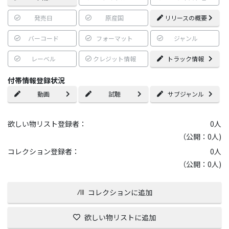
発売日
原産国
リリースの概要
バーコード
フォーマット
ジャンル
レーベル
クレジット情報
トラック情報
付帯情報登録状況
動画
試聴
サブジャンル
欲しい物リスト登録者：
0
人
（公開：0人)
コレクション登録者：
0
人
（公開：0人)
コレクションに追加
欲しい物リストに追加