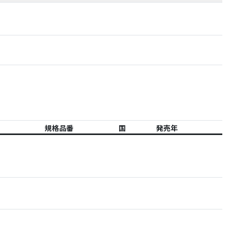
規格品番
国
発売年