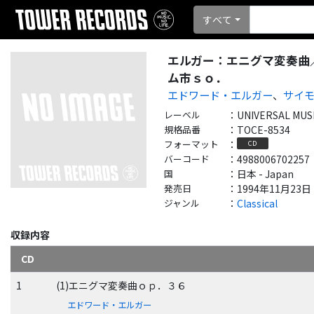
すべて
エルガー：エニグマ変奏曲
ム市ｓｏ．
エドワード・エルガー
、
サイ
レーベル
：
UNIVERSAL MUS
規格品番
：
TOCE-8534
フォーマット
：
CD
バーコード
：
4988006702257
国
：
日本 - Japan
発売日
：
1994年11月23日
ジャンル
：
Classical
収録内容
CD
1
(1)エニグマ変奏曲ｏｐ．３６
エドワード・エルガー