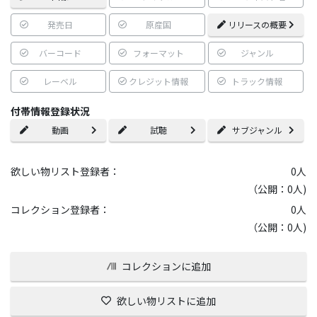
発売日
原産国
リリースの概要
バーコード
フォーマット
ジャンル
レーベル
クレジット情報
トラック情報
付帯情報登録状況
動画
試聴
サブジャンル
欲しい物リスト登録者：
0
人
（公開：0人)
コレクション登録者：
0
人
（公開：0人)
コレクションに追加
欲しい物リストに追加