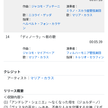
作曲
：
ジャコモ・プッチーニ
演奏者
：
ミラノ・スカラ座管弦楽団
歌
：
ニコライ・ゲッダ
歌
：
マリア・カラス
指揮
：
ヘルベルト・フォン・カラヤ
ン
14
「ディノーラ」～影の歌
00:05:39
作曲
：
演奏者
：
ジャコモ・マイアベーア
フィルハーモニア管弦楽団
歌
：
マリア・カラス
指揮
：
トゥリオ・セラフィン
クレジット
アーティスト
：
マリア・カラス
リリース概要
＜収録内容＞
(1)「アンドレア・シェニエ」～なくなった母を（ジョルダーノ）
(2)「ヴェスタの巫女」～ああ，不幸な人々を守護する女神（スポ