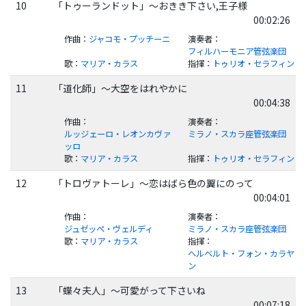
10
「トゥーランドット」～おきき下さい,王子様
00:02:26
作曲
：
ジャコモ・プッチーニ
演奏者
：
フィルハーモニア管弦楽団
歌
：
マリア・カラス
指揮
：
トゥリオ・セラフィン
11
「道化師」～大空をはれやかに
00:04:38
作曲
：
演奏者
：
ルッジェーロ・レオンカヴァ
ミラノ・スカラ座管弦楽団
ッロ
歌
：
マリア・カラス
指揮
：
トゥリオ・セラフィン
12
「トロヴァトーレ」～恋はばら色の翼にのって
00:04:01
作曲
：
演奏者
：
ジュゼッペ・ヴェルディ
ミラノ・スカラ座管弦楽団
歌
：
マリア・カラス
指揮
：
ヘルベルト・フォン・カラヤ
ン
13
「蝶々夫人」～可愛がって下さいね
00:07:18