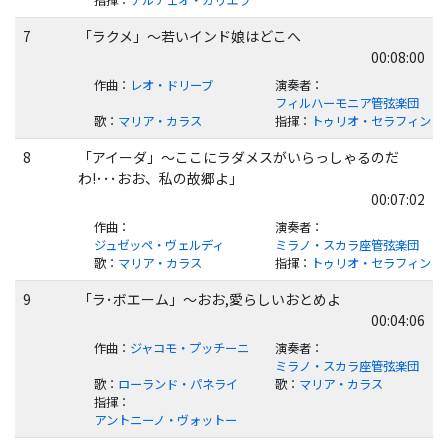
指揮
：
アルチェオ・ガリエラ
7
「ラクメ」～若いインド娘はどこへ
00:08:00
作曲
：
レオ・ドリーブ
演奏者
：
フィルハーモニア管弦楽団
歌
：
マリア・カラス
指揮
：
トゥリオ・セラフィン
8
「アイーダ」～ここにラダメスがいらっしゃるのだ
わ!･･･おお、私の故郷よ」
00:07:02
作曲
：
演奏者
：
ジュゼッペ・ヴェルディ
ミラノ・スカラ座管弦楽団
歌
：
マリア・カラス
指揮
：
トゥリオ・セラフィン
9
「ラ･ボエーム」～おお,愛らしいおとめよ
00:04:06
作曲
：
ジャコモ・プッチーニ
演奏者
：
ミラノ・スカラ座管弦楽団
歌
：
ローランド・パネライ
歌
：
マリア・カラス
指揮
：
アントニーノ・ヴォットー