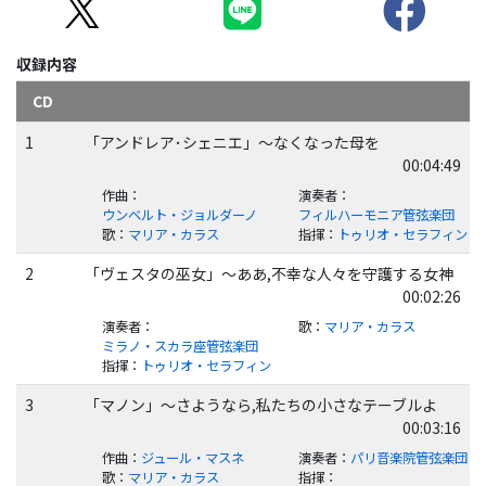
収録内容
CD
1
「アンドレア･シェニエ」～なくなった母を
00:04:49
作曲
：
演奏者
：
ウンベルト・ジョルダーノ
フィルハーモニア管弦楽団
歌
：
マリア・カラス
指揮
：
トゥリオ・セラフィン
2
「ヴェスタの巫女」～ああ,不幸な人々を守護する女神
00:02:26
演奏者
：
歌
：
マリア・カラス
ミラノ・スカラ座管弦楽団
指揮
：
トゥリオ・セラフィン
3
「マノン」～さようなら,私たちの小さなテーブルよ
00:03:16
作曲
：
ジュール・マスネ
演奏者
：
パリ音楽院管弦楽団
歌
：
マリア・カラス
指揮
：