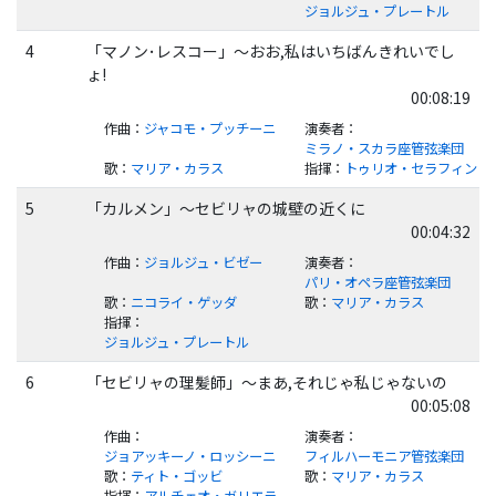
ジョルジュ・プレートル
4
「マノン･レスコー」～おお,私はいちばんきれいでし
ょ!
00:08:19
作曲
：
ジャコモ・プッチーニ
演奏者
：
ミラノ・スカラ座管弦楽団
歌
：
マリア・カラス
指揮
：
トゥリオ・セラフィン
5
「カルメン」～セビリャの城壁の近くに
00:04:32
作曲
：
ジョルジュ・ビゼー
演奏者
：
パリ・オペラ座管弦楽団
歌
：
ニコライ・ゲッダ
歌
：
マリア・カラス
指揮
：
ジョルジュ・プレートル
6
「セビリャの理髪師」～まあ,それじゃ私じゃないの
00:05:08
作曲
：
演奏者
：
ジョアッキーノ・ロッシーニ
フィルハーモニア管弦楽団
歌
：
ティト・ゴッビ
歌
：
マリア・カラス