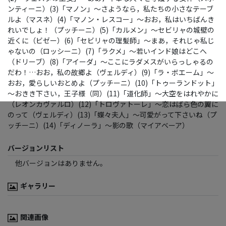
ンティーニ）(3)「マノン」～さようなら，私たちの小さなテーブ
ルよ（マスネ）(4)「マノン・レスコー」～おお，私はいちばんき
れいでしょ！（プッチーニ）(5)「カルメン」～セビリャの城壁の
近くに（ビゼー）(6)「セビリャの理髪師」～まあ，それじゃ私じ
ゃないの（ロッシーニ）(7)「ラクメ」～若いインド娘はどこへ
（ドリーブ）(8)「アイーダ」～ここにラダメスがいらっしゃるの
だわ！…おお，私の故郷よ（ヴェルディ）(9)「ラ・ボエーム」～
おお，愛らしいおとめよ（プッチーニ）(10)「トゥーランドット」
～おきき下さい，王子様（同）(11)「道化師」～大空をはれやかに
（レオンカヴァルロ）(12)「トロヴァトーレ」～恋はばら色の翼に
のって（ヴェルディ）(13)「蝶々夫人」～可愛がって下さいね（プ
ッチーニ）(14)「ディノーラ」～影の歌（マイアベーア）
バージョンリスト
他バージョンはありません。
ギャラリー
関連画像