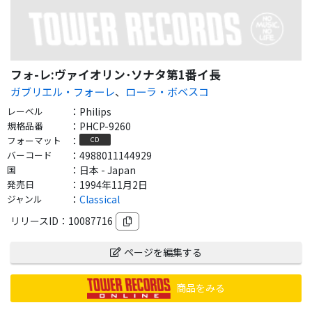
フォ-レ:ヴァイオリン･ソナタ第1番イ長
ガブリエル・フォーレ
、
ローラ・ボベスコ
レーベル
：
Philips
規格品番
：
PHCP-9260
フォーマット
：
CD
バーコード
：
4988011144929
国
：
日本 - Japan
発売日
：
1994年11月2日
ジャンル
：
Classical
リリースID：
10087716
ページを編集する
商品をみる