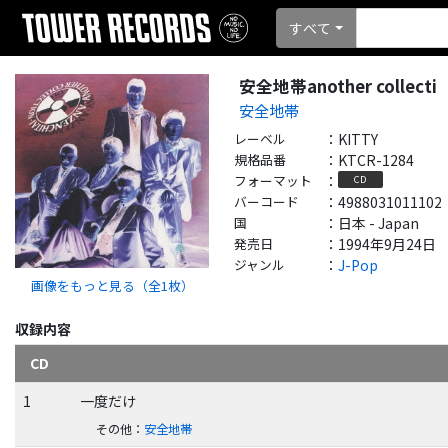
すべて
安全地帯another collecti
安全地帯
レーベル
：
KITTY
規格品番
：
KTCR-1284
フォーマット
：
CD
バーコード
：
4988031011102
国
：
日本 - Japan
発売日
：
1994年9月24日
ジャンル
：
J-Pop
画像をもっと見る（全
1
枚）
収録内容
CD
1
一度だけ
その他
：
安全地帯