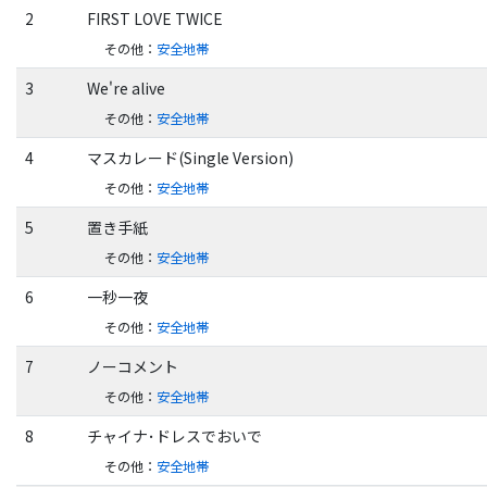
2
FIRST LOVE TWICE
その他
：
安全地帯
3
We're alive
その他
：
安全地帯
4
マスカレード(Single Version)
その他
：
安全地帯
5
置き手紙
その他
：
安全地帯
6
一秒一夜
その他
：
安全地帯
7
ノーコメント
その他
：
安全地帯
8
チャイナ･ドレスでおいで
その他
：
安全地帯