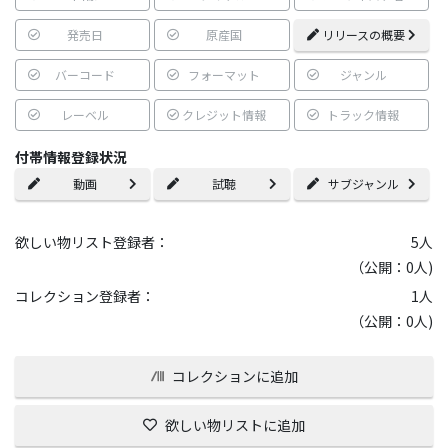
発売日
原産国
リリースの概要
バーコード
フォーマット
ジャンル
レーベル
クレジット情報
トラック情報
付帯情報登録状況
動画
試聴
サブジャンル
欲しい物リスト登録者：
5
人
（公開：0人)
コレクション登録者：
1
人
（公開：0人)
コレクションに追加
欲しい物リストに追加