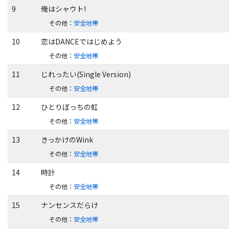
9
俺はシャウト!
その他
：
安全地帯
10
恋はDANCEではじめよう
その他
：
安全地帯
11
じれったい(Single Version)
その他
：
安全地帯
12
ひとりぼっちの虹
その他
：
安全地帯
13
きっかけのWink
その他
：
安全地帯
14
時計
その他
：
安全地帯
15
ナンセンスだらけ
その他
：
安全地帯