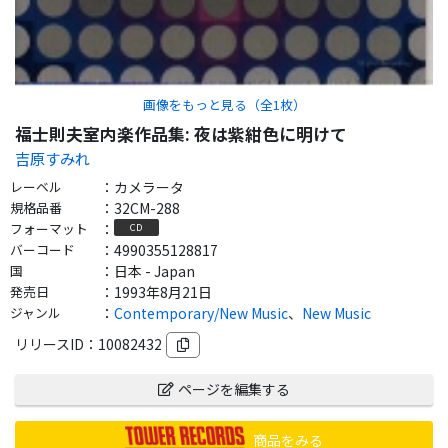
画像をもっと見る（全
1
枚）
福士則夫室内楽作品集: 夜は紫紺色に明けて
吉原すみれ
レーベル
：
カメラータ
規格品番
：
32CM-288
フォーマット
：
CD
バーコード
：
4990355128817
国
：
日本 - Japan
発売日
：
1993年8月21日
ジャンル
：
Contemporary/New Music
、
New Music
リリースID：
10082432
ページを編集する
商品をみる