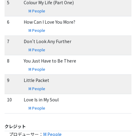
5
Colour My Life (Part One)
M People
6
How Can I Love You More?
M People
7
Don't Look Any Further
M People
8
You Just Have to Be There
M People
9
Little Packet
M People
10
Love Is in My Soul
M People
クレジット
プロデューサー
：
M People