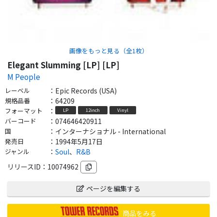
画像をもっと見る（全
1
枚）
Elegant Slumming [LP] [LP]
M People
レーベル
：
Epic Records (USA)
規格品番
：
64209
フォーマット
：
LP
12inch
Vinyl
バーコード
：
074646420911
国
：
インターナショナル - International
発売日
：
1994年5月17日
ジャンル
：
Soul
、
R&B
リリースID：
10074962
ページを編集する
商品をみる