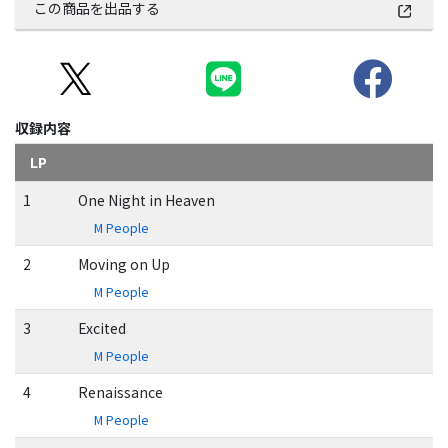
この商品を出品する
収録内容
LP
1
One Night in Heaven
M People
2
Moving on Up
M People
3
Excited
M People
4
Renaissance
M People