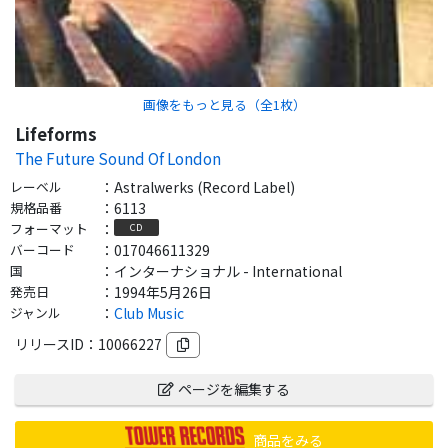
画像をもっと見る（全
1
枚）
Lifeforms
The Future Sound Of London
レーベル
：
Astralwerks (Record Label)
規格品番
：
6113
フォーマット
：
CD
バーコード
：
017046611329
国
：
インターナショナル - International
発売日
：
1994年5月26日
ジャンル
：
Club Music
リリースID：
10066227
ページを編集する
商品をみる