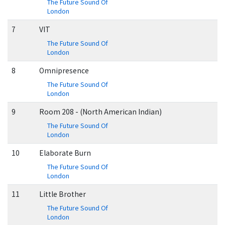
The Future Sound Of
London
7
VIT
The Future Sound Of
London
8
Omnipresence
The Future Sound Of
London
9
Room 208 - (North American Indian)
The Future Sound Of
London
10
Elaborate Burn
The Future Sound Of
London
11
Little Brother
The Future Sound Of
London