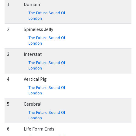
1
Domain
The Future Sound Of
London
2
Spineless Jelly
The Future Sound Of
London
3
Interstat
The Future Sound Of
London
4
Vertical Pig
The Future Sound Of
London
5
Cerebral
The Future Sound Of
London
6
Life Form Ends