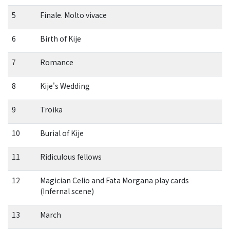
5
Finale. Molto vivace
6
Birth of Kije
7
Romance
8
Kije's Wedding
9
Troika
10
Burial of Kije
11
Ridiculous fellows
12
Magician Celio and Fata Morgana play cards
(Infernal scene)
13
March