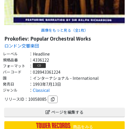
画像をもっと見る（全
1
枚）
Prokofiev: Popular Orchestral Works
ロンドン交響楽団
レーベル
：
Headline
規格品番
：
4336122
フォーマット
：
CD
バーコード
：
028943361224
国
：
インターナショナル - International
発売日
：
1993年7月13日
ジャンル
：
Classical
リリースID：
10058085
ページを編集する
商品をみる