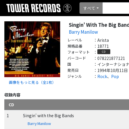
すべて
Singin' With The Big Ban
Barry Manilow
レーベル
：
Arista
規格品番
：
18771
フォーマット
：
CD
バーコード
：
078221877121
国
：
インターナショナル - 
発売日
：
1994年10月11日
ジャンル
：
Rock
、
Pop
画像をもっと見る（全
1
枚）
収録内容
CD
1
Singin' with the Big Bands
Barry Manilow