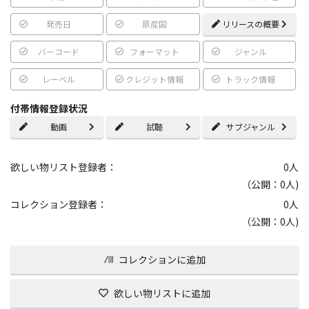
発売日
原産国
リリースの概要
バーコード
フォーマット
ジャンル
レーベル
クレジット情報
トラック情報
付帯情報登録状況
動画
試聴
サブジャンル
欲しい物リスト登録者：
0
人
（公開：0人)
コレクション登録者：
0
人
（公開：0人)
コレクションに追加
欲しい物リストに追加