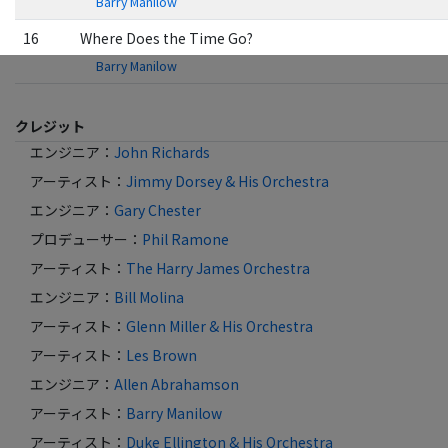
Barry Manilow
16
Where Does the Time Go?
Barry Manilow
クレジット
エンジニア
：
John Richards
アーティスト
：
Jimmy Dorsey & His Orchestra
エンジニア
：
Gary Chester
プロデューサー
：
Phil Ramone
アーティスト
：
The Harry James Orchestra
エンジニア
：
Bill Molina
アーティスト
：
Glenn Miller & His Orchestra
アーティスト
：
Les Brown
エンジニア
：
Allen Abrahamson
アーティスト
：
Barry Manilow
アーティスト
：
Duke Ellington & His Orchestra