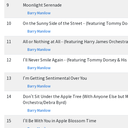
9
Moonlight Serenade
Barry Manilow
10
On the Sunny Side of the Street - (featuring Tommy Do
Barry Manilow
11
All or Nothing at All - (featuring Harry James Orchestra
Barry Manilow
12
I'll Never Smile Again - (featuring Tommy Dorsey & His
Barry Manilow
13
I'm Getting Sentimental Over You
Barry Manilow
14
Don't Sit Under the Apple Tree (With Anyone Else but Me
Orchestra/Debra Byrd)
Barry Manilow
15
I'll Be With You in Apple Blossom Time