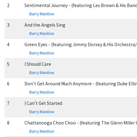
2
Sentimental Journey - (featuring Les Brown & His Ban
Barry Manilow
3
And the Angels Sing
Barry Manilow
4
Green Eyes - (featuring Jimmy Dorsey & His Orchestr
Barry Manilow
5
I Should Care
Barry Manilow
6
Don't Get Around Much Anymore - (featuring Duke Elli
Barry Manilow
7
I Can't Get Started
Barry Manilow
8
Chattanooga Choo Choo - (featuring The Glenn Miller 
Barry Manilow