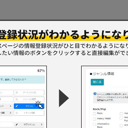
規格品番
国
発売年