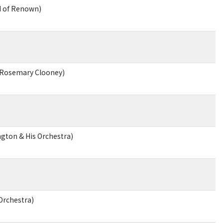
d of Renown)
a/Rosemary Clooney)
ngton & His Orchestra)
Orchestra)