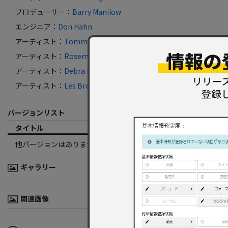
プロデューサー
：
Barry Manilow
エンジニア
：
Don Hahn
アーティスト
：
Tommy Dorsey & His Orchestra
アーティスト
：
Rosemary Clooney
アーティスト
：
Debra Byrd
アーティスト
：
Les Brown & His Band Of Renown
バージョンリスト
タイトル
フォーマット
レーベル
他バージョンはありません。
ギャラリー
関連画像