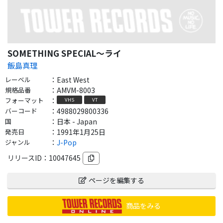
SOMETHING SPECIAL～ライ
飯島真理
レーベル
：
East West
規格品番
：
AMVM-8003
フォーマット
：
VHS
VT
バーコード
：
4988029800336
国
：
日本 - Japan
発売日
：
1991年1月25日
ジャンル
：
J-Pop
リリースID：
10047645
ページを編集する
商品をみる