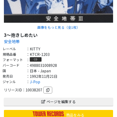
画像をもっと見る（全
1
枚）
3～抱きしめたい
安全地帯
レーベル
：
KITTY
規格品番
：
KTCR-1203
フォーマット
：
CD
バーコード
：
4988031008928
国
：
日本 - Japan
発売日
：
1992年11月21日
ジャンル
：
J-Pop
リリースID：
10038207
ページを編集する
商品をみる