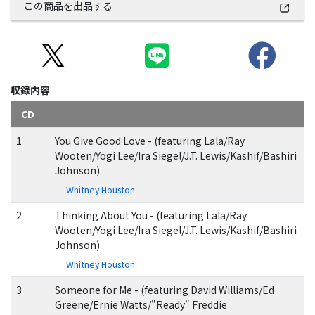
この商品を出品する
収録内容
CD
1
You Give Good Love - (featuring Lala/Ray
Wooten/Yogi Lee/Ira Siegel/J.T. Lewis/Kashif/Bashiri
Johnson)
Whitney Houston
2
Thinking About You - (featuring Lala/Ray
Wooten/Yogi Lee/Ira Siegel/J.T. Lewis/Kashif/Bashiri
Johnson)
Whitney Houston
3
Someone for Me - (featuring David Williams/Ed
Greene/Ernie Watts/"Ready" Freddie