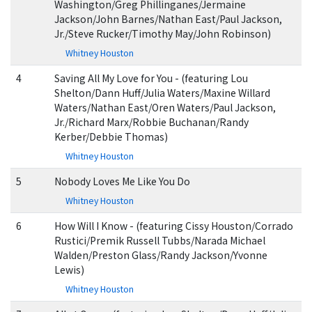
Washington/Greg Phillinganes/Jermaine
Jackson/John Barnes/Nathan East/Paul Jackson,
Jr./Steve Rucker/Timothy May/John Robinson)
Whitney Houston
4
Saving All My Love for You - (featuring Lou
Shelton/Dann Huff/Julia Waters/Maxine Willard
Waters/Nathan East/Oren Waters/Paul Jackson,
Jr./Richard Marx/Robbie Buchanan/Randy
Kerber/Debbie Thomas)
Whitney Houston
5
Nobody Loves Me Like You Do
Whitney Houston
6
How Will I Know - (featuring Cissy Houston/Corrado
Rustici/Premik Russell Tubbs/Narada Michael
Walden/Preston Glass/Randy Jackson/Yvonne
Lewis)
Whitney Houston