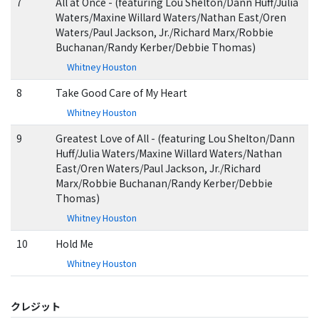
7
All at Once - (featuring Lou Shelton/Dann Huff/Julia
Waters/Maxine Willard Waters/Nathan East/Oren
Waters/Paul Jackson, Jr./Richard Marx/Robbie
Buchanan/Randy Kerber/Debbie Thomas)
Whitney Houston
8
Take Good Care of My Heart
Whitney Houston
9
Greatest Love of All - (featuring Lou Shelton/Dann
Huff/Julia Waters/Maxine Willard Waters/Nathan
East/Oren Waters/Paul Jackson, Jr./Richard
Marx/Robbie Buchanan/Randy Kerber/Debbie
Thomas)
Whitney Houston
10
Hold Me
Whitney Houston
クレジット