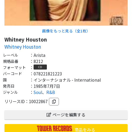
画像をもっと見る（全
1
枚）
Whitney Houston
Whitney Houston
レーベル
：
Arista
規格品番
：
8212
フォーマット
：
CD
バーコード
：
078221821223
国
：
インターナショナル - International
発売日
：
1985年7月7日
ジャンル
：
Soul
、
R&B
リリースID：
10022867
ページを編集する
商品をみる