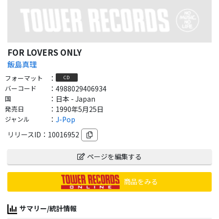
FOR LOVERS ONLY
飯島真理
フォーマット
：
CD
バーコード
：
4988029406934
国
：
日本 - Japan
発売日
：
1990年5月25日
ジャンル
：
J-Pop
リリースID：
10016952
ページを編集する
商品をみる
サマリー/統計情報