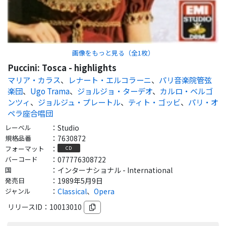
画像をもっと見る（全
1
枚）
Puccini: Tosca - highlights
マリア・カラス
、
レナート・エルコラーニ
、
パリ音楽院管弦
楽団
、
Ugo Trama
、
ジョルジョ・ターデオ
、
カルロ・ベルゴ
ンツィ
、
ジョルジュ・プレートル
、
ティト・ゴッビ
、
パリ・オ
ペラ座合唱団
レーベル
：
Studio
規格品番
：
7630872
フォーマット
：
CD
バーコード
：
077776308722
国
：
インターナショナル - International
発売日
：
1989年5月9日
ジャンル
：
Classical
、
Opera
リリースID：
10013010