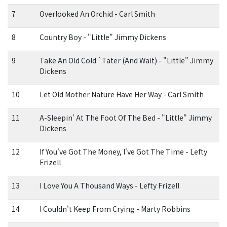
7
Overlooked An Orchid - Carl Smith
8
Country Boy - "Little" Jimmy Dickens
9
Take An Old Cold `Tater (And Wait) - "Little" Jimmy
Dickens
10
Let Old Mother Nature Have Her Way - Carl Smith
11
A-Sleepin' At The Foot Of The Bed - "Little" Jimmy
Dickens
12
If You've Got The Money, I've Got The Time - Lefty
Frizell
13
I Love You A Thousand Ways - Lefty Frizell
14
I Couldn't Keep From Crying - Marty Robbins