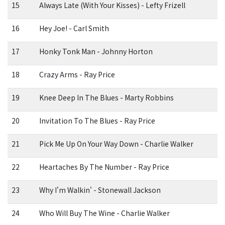
15
Always Late (With Your Kisses) - Lefty Frizell
16
Hey Joe! - Carl Smith
17
Honky Tonk Man - Johnny Horton
18
Crazy Arms - Ray Price
19
Knee Deep In The Blues - Marty Robbins
20
Invitation To The Blues - Ray Price
21
Pick Me Up On Your Way Down - Charlie Walker
22
Heartaches By The Number - Ray Price
23
Why I'm Walkin' - Stonewall Jackson
24
Who Will Buy The Wine - Charlie Walker