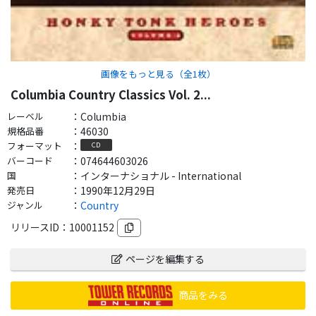
画像をもっと見る（全
1
枚）
Columbia Country Classics Vol. 2...
レーベル
：
Columbia
規格品番
：
46030
フォーマット
：
CD
バーコード
：
074644603026
国
：
インターナショナル - International
発売日
：
1990年12月29日
ジャンル
：
Country
リリースID：
10001152
ページを編集する
商品をみる