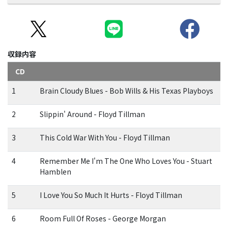
収録内容
CD
1
Brain Cloudy Blues - Bob Wills & His Texas Playboys
2
Slippin' Around - Floyd Tillman
3
This Cold War With You - Floyd Tillman
4
Remember Me I'm The One Who Loves You - Stuart
Hamblen
5
I Love You So Much It Hurts - Floyd Tillman
6
Room Full Of Roses - George Morgan