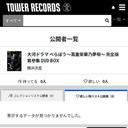
一覧
すべて
公開者一覧
大河ドラマ べらぼう～蔦重栄華乃夢噺～ 完全版
第参集 DVD BOX
横浜流星
持ってる
0
人
欲しい
0
人
コレクションリスト公開者（
0
）
欲しい物リスト公開者（
0
）
表示するデータが見つかりませんでした。