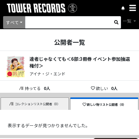
一覧
すべて
公開者一覧
達者じゃなくても＜6部:3冊券 イベント参加抽選
権付＞
アイナ・ジ・エンド
持ってる
0
人
欲しい
0
人
コレクションリスト公開者（
0
）
欲しい物リスト公開者（
0
）
表示するデータが見つかりませんでした。