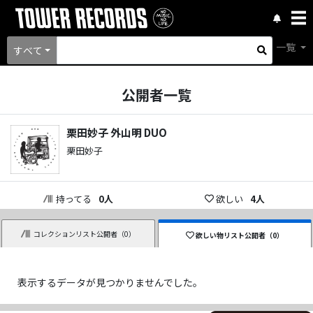
一覧
すべて
公開者一覧
栗田妙子 外山明 DUO
栗田妙子
持ってる
0
人
欲しい
4
人
コレクションリスト公開者（
0
）
欲しい物リスト公開者（
0
）
表示するデータが見つかりませんでした。