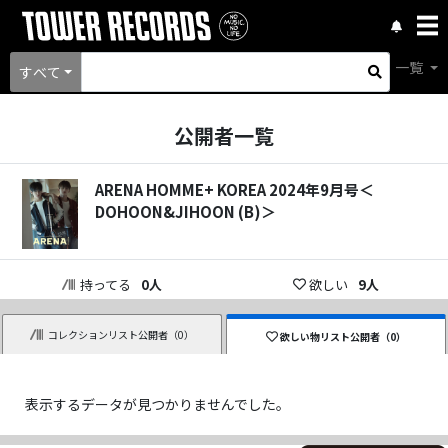
一覧
すべて
公開者一覧
ARENA HOMME+ KOREA 2024年9月号＜
DOHOON&JIHOON (B)＞
持ってる
0
人
欲しい
9
人
コレクションリスト公開者（
0
）
欲しい物リスト公開者（
0
）
表示するデータが見つかりませんでした。