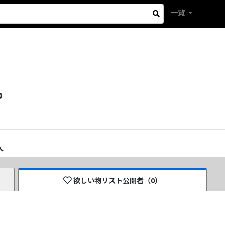
一覧
b
人
欲しい物リスト公開者（
0
）