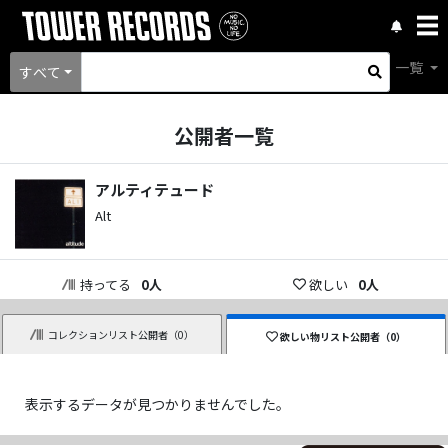
一覧
すべて
公開者一覧
アルティテュード
Alt
持ってる
0
人
欲しい
0
人
コレクションリスト公開者（
0
）
欲しい物リスト公開者（
0
）
表示するデータが見つかりませんでした。