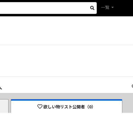
一覧
人
欲しい物リスト公開者（
0
）