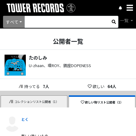
一覧
すべて
公開者一覧
たのしみ
U-zhaan、環ROY、鎮座DOPENESS
持ってる
7
人
欲しい
64
人
コレクションリスト公開者（
1
）
欲しい物リスト公開者（
1
）
とく
新しい欲しいもの