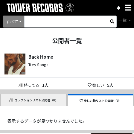
一覧
すべて
公開者一覧
Back Home
Trey Songz
持ってる
1
人
欲しい
5
人
コレクションリスト公開者（
0
）
欲しい物リスト公開者（
0
）
表示するデータが見つかりませんでした。