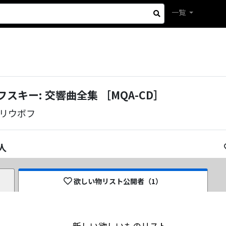
一覧
スキー: 交響曲全集 ［MQA-CD］
リウボフ
人
欲しい物リスト公開者（
1
）
新しい欲しいものリスト