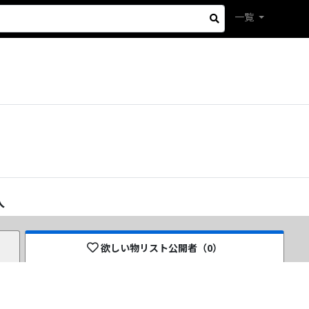
一覧
人
欲しい物リスト公開者（
0
）