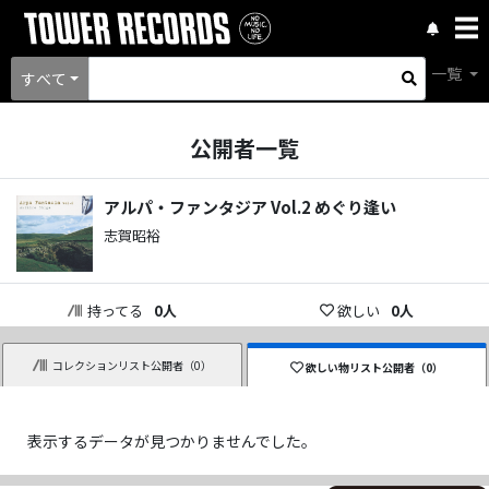
一覧
すべて
公開者一覧
アルパ・ファンタジア Vol.2 めぐり逢い
志賀昭裕
持ってる
0
人
欲しい
0
人
コレクションリスト公開者（
0
）
欲しい物リスト公開者（
0
）
表示するデータが見つかりませんでした。