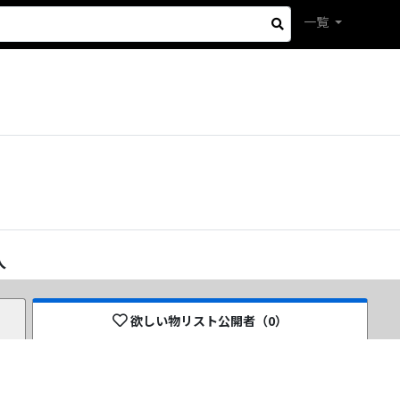
一覧
人
欲しい物リスト公開者（
0
）