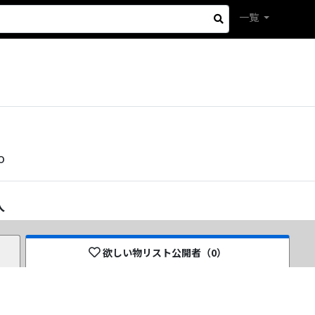
一覧
o
人
欲しい物リスト公開者（
0
）