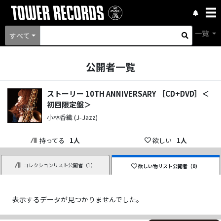
一覧
すべて
公開者一覧
ストーリー 10TH ANNIVERSARY ［CD+DVD］＜
初回限定盤＞
小林香織 (J-Jazz)
持ってる
1
人
欲しい
1
人
コレクションリスト公開者（
1
）
欲しい物リスト公開者（
0
）
表示するデータが見つかりませんでした。