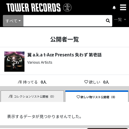
一覧
すべて
公開者一覧
翼 a.k.a t-Ace Presents 失わず 第壱話
Various Artists
持ってる
0
人
欲しい
0
人
コレクションリスト公開者（
0
）
欲しい物リスト公開者（
0
）
表示するデータが見つかりませんでした。