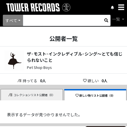
一覧
すべて
公開者一覧
ザ･モスト･インクレディブル･シング～とても信じ
られないこと
Pet Shop Boys
持ってる
0
人
欲しい
0
人
コレクションリスト公開者（
0
）
欲しい物リスト公開者（
0
）
表示するデータが見つかりませんでした。