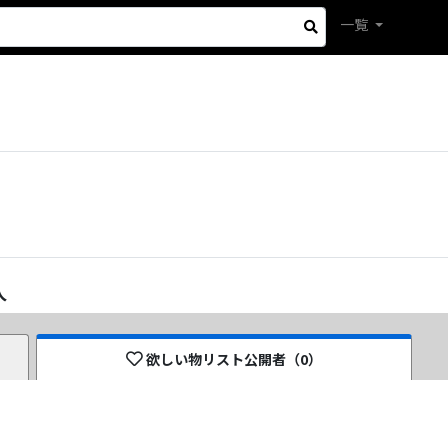
一覧
人
欲しい物リスト公開者（
0
）