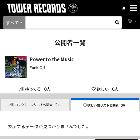
一覧
すべて
公開者一覧
Power to the Music
Funk Off
持ってる
0
人
欲しい
0
人
コレクションリスト公開者（
0
）
欲しい物リスト公開者（
0
）
表示するデータが見つかりませんでした。