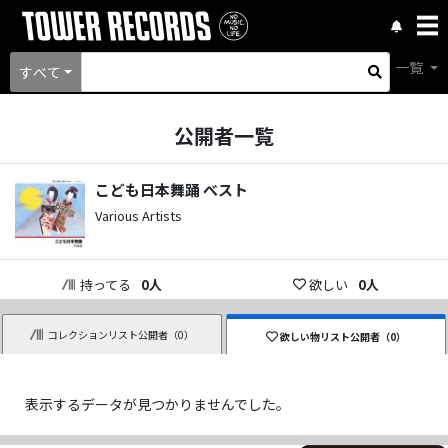
一覧
すべて
公開者一覧
こども日本舞踊 べスト
Various Artists
持ってる
0
人
欲しい
0
人
コレクションリスト公開者（
0
）
欲しい物リスト公開者（
0
）
表示するデータが見つかりませんでした。